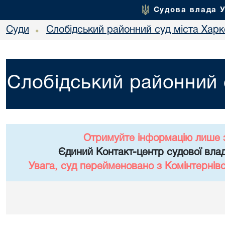
Судова влада 
Суди
Слобідський районний суд міста Хар
•
Слобідський районний 
Отримуйте інформацію лише 
Єдиний Контакт-центр судової влад
Увага, суд перейменовано з Комінтернів