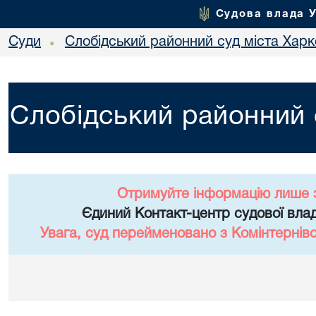
Судова влада 
Суди
Слобідський районний суд міста Хар
•
Слобідський районний 
Отримуйте інформацію лише 
Єдиний Контакт-центр судової влад
Увага, суд перейменовано з Комінтернів