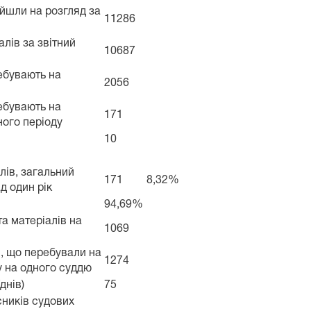
ійшли на розгляд за
11286
алів за звітний
10687
ребувають на
2056
ребувають на
171
ного періоду
10
алів, загальний
171
8,32%
д один рік
94,69%
та матеріалів на
1069
в, що перебували на
1274
ку на одного суддю
днів)
75
ників судових