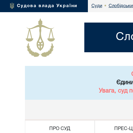
Слобідськи
Судова влада України
Суди
•
Сл
Єдини
Увага, суд 
ПРО СУД
ПРЕС-Ц