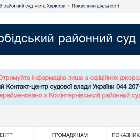
й районний суд міста Харкова
Показники діяльності
•
обідський районний суд 
Отримуйте інформацію лише з офіційних джере
й Контакт-центр судової влади України 044 207
перейменовано з Комінтернівський районний су
ЕНТР
ГРОМАДЯНАМ
ПОКАЗНИК