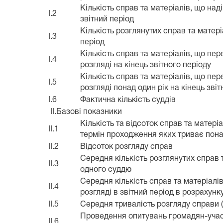
Кількість справ та матеріалів, що над
I.2
звітний період
Кількість розглянутих справ та матері
I.3
період
Кількість справ та матеріалів, що пе
I.4
розгляді на кінець звітного періоду
Кількість справ та матеріалів, що пе
I.5
розгляді понад один рік на кінець звіт
I.6
Фактична кількість суддів
II.Базові показники
Кількість та відсоток справ та матері
II.1
термін проходження яких триває пона
II.2
Відсоток розгляду справ
Середня кількість розглянутих справ 
II.3
одного суддю
Середня кількість справ та матеріалі
II.4
розгляді в звітний період в розрахун
II.5
Середня тривалість розгляду справи (
Проведення опитувань громадян-учас
II.6