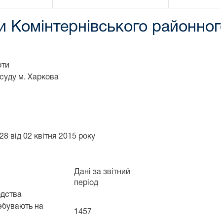
и Комінтернівського районног
оти
суду м. Харкова
8 від 02 квітня 2015 року
Дані за звітний
період
одства
ребувають на
1457