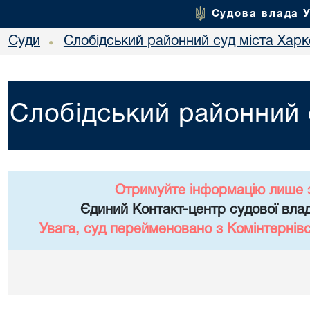
Судова влада 
Суди
Слобідський районний суд міста Хар
•
Слобідський районний 
Отримуйте інформацію лише 
Єдиний Контакт-центр судової влад
Увага, суд перейменовано з Комінтернів