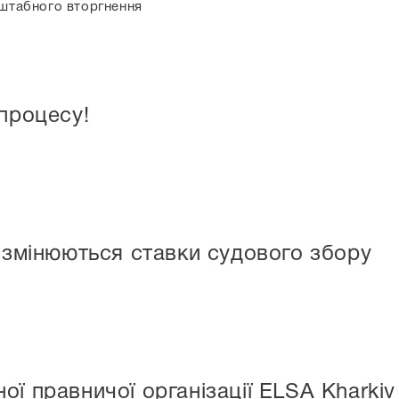
сштабного вторгнення
 процесу!
у змінюються ставки судового збору
ї правничої організації ELSA Kharkiv