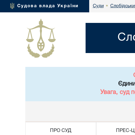
Слобідськи
Судова влада України
Суди
•
Сл
Єдини
Увага, суд 
ПРО СУД
ПРЕС-Ц