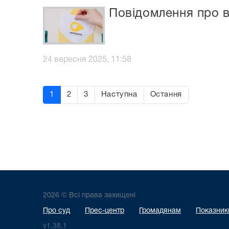
Повідомлення про в
24 вересня 2025, 11:58
1
2
3
Наступна
Остання
2026 © Всі права захищені
Про суд
Прес-центр
Громадянам
Показники
v1.38.1