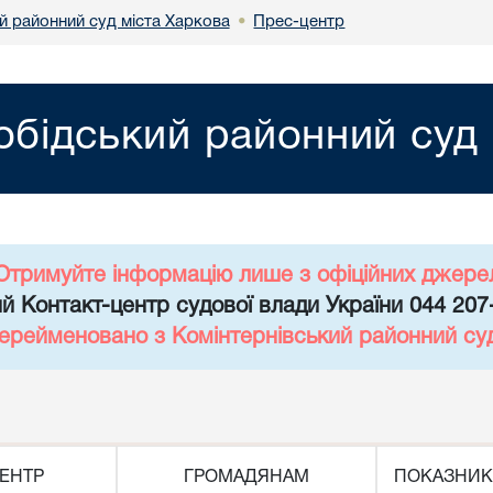
й районний суд міста Харкова
Прес-центр
•
обідський районний суд 
Отримуйте інформацію лише з офіційних джере
й Контакт-центр судової влади України 044 207
перейменовано з Комінтернівський районний су
ЕНТР
ГРОМАДЯНАМ
ПОКАЗНИК