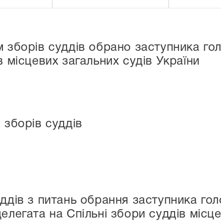
м зборів суддів обрано заступника гол
в місцевих загальних судів України
 зборів суддів
уддів з питань обрання заступника го
елегата на Спільні збори суддів місце