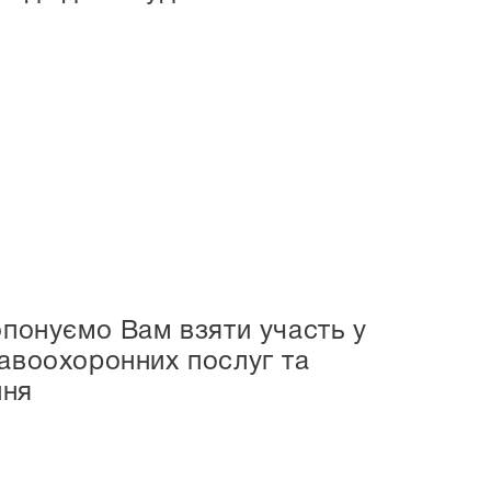
опонуємо Вам взяти участь у
равоохоронних послуг та
ння