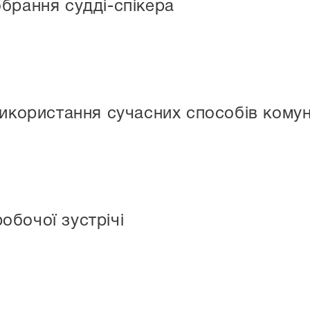
брання судді-спікера
икористання сучасних способів комуні
бочої зустрічі