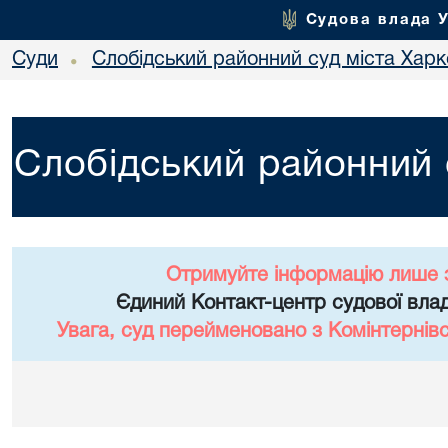
Судова влада 
Суди
Слобідський районний суд міста Хар
•
Слобідський районний 
Отримуйте інформацію лише 
Єдиний Контакт-центр судової влад
Увага, суд перейменовано з Комінтернів