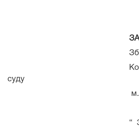
З
Зборами трудово
Комінтернівсько
суду
м.Харко
“ 31 ” січня 