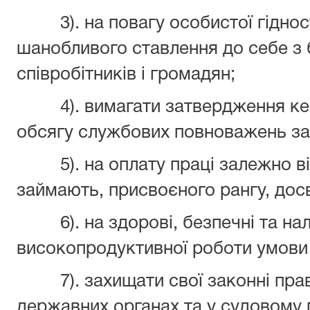
3). на повагу особистої гідност
шанобливого ставлення до себе з б
співробітників і громадян;
4). вимагати затвердження кері
обсягу службових повноважень за
5). на оплату праці залежно від
займають, присвоєного рангу, досв
6). на здорові, безпечні та нал
високопродуктивної роботи умови 
7). захищати свої законні права
державних органах та у судовому 