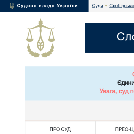
Слобідськи
Судова влада України
Суди
•
Сл
Єдини
Увага, суд 
ПРО СУД
ПРЕС-Ц