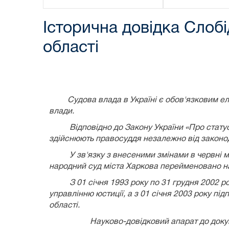
Історична довідка Слобі
області
Судова влада в Україні є обов'язковим е
влади.
Відповідно до Закону України «Про стату
здійснюють правосуддя незалежно від законод
У зв'язку з внесеними змінами в червні м
народний суд міста Харкова перейменовано 
З 01 січня 1993 року по 31 грудня 2002 р
управлінню юстиції, а з 01 січня 2003 року пі
області.
Науково-довідковий апарат до доку