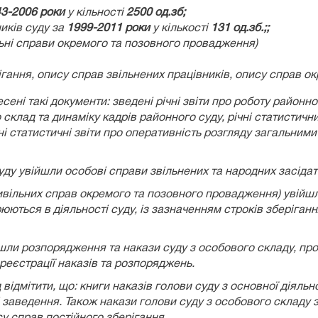
43
-20
06
роки
у кільності
25
00
од.зб;
иків суду за
1999
-2011 роки
у кількості
1
31
од.зб.;;
льні справи окремого та позовного провадження)
ігання, опису справ звільнених працівників, опису справ 
 такі документи: зведені річні звіти про роботу районног
ро склад та динаміку кадрів районного суду, річні статистич
і статистичні звіти про оперативність розгляду загальним
уду увійшли особові справи звільнених та народних засідат
них справ окремого та позовного провадження) увійшли ци
рюються в діяльності суду, із зазначенням строків зберіга
шли розпорядження та накази суду з особового складу, про
реєстрації наказів та розпоряджень.
ідмітити, що: книги наказів голови суду з основної діяльно
і заведення. Також накази голови суду з особового складу 
су справ постійного зберігання.