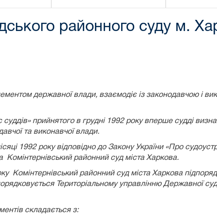
дського районного суду м. Ха
лементом державної влади, взаємодіє із законодавчою і в
с суддів» прийнятого в грудні 1992 року вперше судді визна
авчої та виконавчої влади.
ісяці 1992 року відповідно до Закону України «Про судоустр
на
Комінтернівський
районний суд міста Харкова.
оку
Комінтернівський
районний суд міста Харкова підпоря
дпорядковується Територіальному управлінню Державної судо
ментів складається з: