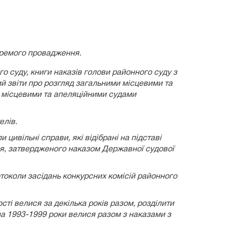
окремого провадження.
о суду, книги наказів голови районного суду з
ний звіти про розгляд загальними місцевими та
и місцевими та апеляційними судами
елів.
вільні справи, які відібрані на підставі
ння, затвердженого наказом Державної судової
токоли засідань конкурсних комісій районного
сті велися за декілька років разом, розділити
за 1993-1999 роки велися разом з наказами з