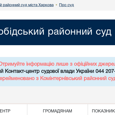
й районний суд міста Харкова
Про суд
•
обідський районний суд 
Отримуйте інформацію лише з офіційних джере
й Контакт-центр судової влади України 044 207
перейменовано з Комінтернівський районний су
ЕНТР
ГРОМАДЯНАМ
ПОКАЗНИК