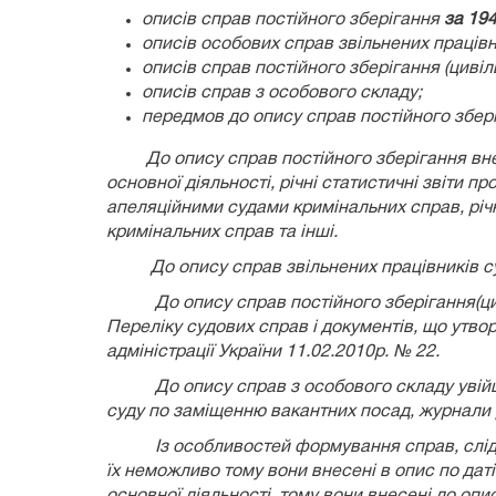
описів справ постійного зберігання
за
19
описів особових справ звільнених працівн
описів справ постійного зберігання (циві
описів справ з особового складу
;
передмов до опису справ постійного збер
До опису справ постійного зберігання внесені
основної діяльності, річні статистичні звіти п
апеляційними судами кримінальних справ, річн
кримінальних справ та інші.
До опису справ звільнених працівників с
До опису справ постійного зберігання(цивіль
Переліку судових справ і документів, що утво
адміністрації України 11.02.2010р. № 22.
До опису справ з особового складу увій
суду по заміщенню вакантних посад, журнали 
Із особливостей формування справ, слід в
їх неможливо тому вони внесені в опис по дат
основної діяльності, тому вони внесені до опи