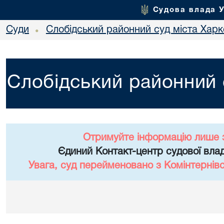
Судова влада 
Суди
Слобідський районний суд міста Хар
•
Слобідський районний 
Отримуйте інформацію лише 
Єдиний Контакт-центр судової влад
Увага, суд перейменовано з Комінтернів