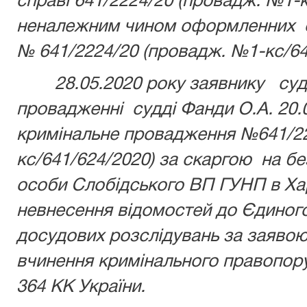
справі 641/2224/20 (провадж. №1-к
неналежним чином оформленних су
№ 641/2224/20 (провадж. №1-кс/64
28.05.2020 року заявнику судо
провадженні судді Фанди О.А. 20.
кримінальне провадження №641/22
кс/641/624/2020) за скаргою на бе
особи Слобідського ВП ГУНП в Хар
невнесення
відомостей до
Єдиног
досудових
розслідувань за заявою 
вчинення кримінального правопору
364 КК України.