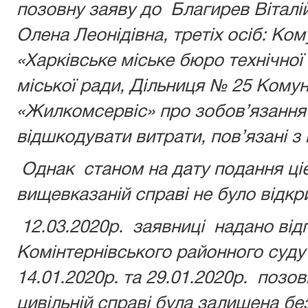
позовну заяву до Благирев Віталі
Олена Леонідівна, третіх осіб: Ко
«Харківське міське бюро технічної 
міської ради, Дільниця № 25 Кому
«Жилкомсервіс» про зобов’язання в
відшкодувати витрати, пов’язані з
Однак станом на дату подання ці
вищевказаній справі не було відкр
12.03.2020р. заявниці надано від
Комінтернівського районного суду 
14.01.2020р. та 29.01.2020р. позо
цивільній справі була залишена бе