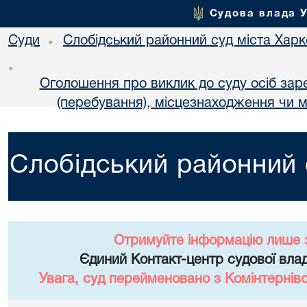
Судова влада 
Суди
Слобідський районний суд міста Хар
•
•
Оголошення про виклик до суду осіб за
(перебування), місцезнаходження чи м
Слобідський районний 
Отримуйте інформацію лише 
Єдиний Контакт-центр судової влад
Увага, суд перейменовано з Комінтернів