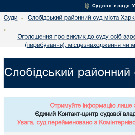
Судова влада 
Суди
Слобідський районний суд міста Хар
•
•
Оголошення про виклик до суду осіб за
(перебування), місцезнаходження чи м
Слобідський районний 
Отримуйте інформацію лише 
Єдиний Контакт-центр судової влад
Увага, суд перейменовано з Комінтернів