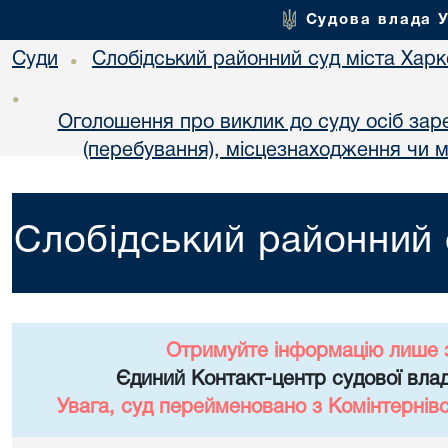
Судова влада 
Суди
Слобідський районний суд міста Хар
•
•
Оголошення про виклик до суду осіб за
(перебування), місцезнаходження чи м
Слобідський районний 
Отримуйте інформацію лише 
Єдиний Контакт-центр судової влад
Увага, суд перейменовано з Комінтернів