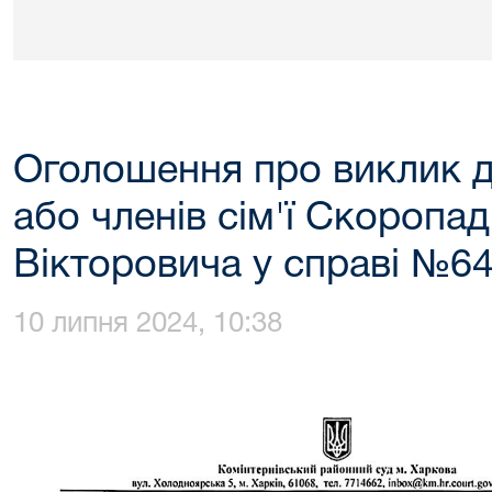
Оголошення про виклик до
або членів сім'ї Скоропа
Вікторовича у справі №6
10 липня 2024, 10:38