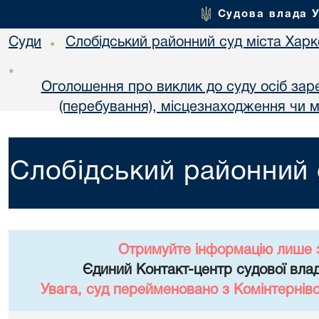
Судова влада 
Суди
Слобідський районний суд міста Хар
•
•
Оголошення про виклик до суду осіб за
(перебування), місцезнаходження чи м
Слобідський районний 
Отримуйте інформацію лише 
Єдиний Контакт-центр судової влад
Увага, суд перейменовано з Комінтернів