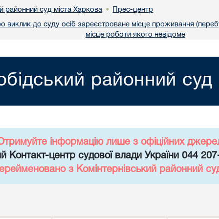
й районний суд міста Харкова
Прес-центр
•
о виклик до суду осіб зареєстроване місце проживання (переб
місце роботи якого невідоме
обідський районний суд 
Отримуйте інформацію лише з офіційних джере
й Контакт-центр судової влади України 044 207
перейменовано з Комінтернівський районний су