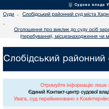
Судова влада 
Суди
Слобідський районний суд міста Хар
•
•
Оголошення про виклик до суду осіб за
(перебування), місцезнаходження чи м
Слобідський районний 
Отримуйте інформацію лише 
Єдиний Контакт-центр судової влад
Увага, суд перейменовано з Комінтернів