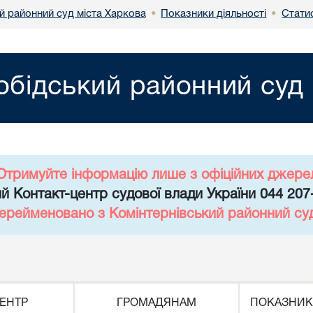
й районний суд міста Харкова
Показники діяльності
Статис
•
•
обідський районний суд 
Отримуйте інформацію лише з офіційних джере
й Контакт-центр судової влади України 044 207
перейменовано з Комінтернівський районний су
ЕНТР
ГРОМАДЯНАМ
ПОКАЗНИК