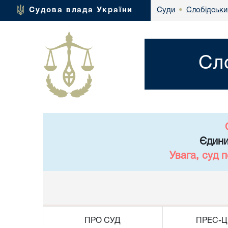
Слобідськи
Судова влада України
Суди
•
Сл
Єдини
Увага, суд 
ПРО СУД
ПРЕС-Ц