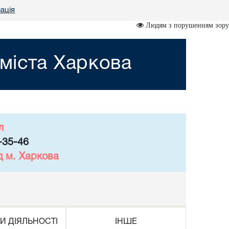
ація
Людям з порушенням зору
міста Харкова
л
-35-46
д м. Харкова
И ДІЯЛЬНОСТІ
ІНШЕ