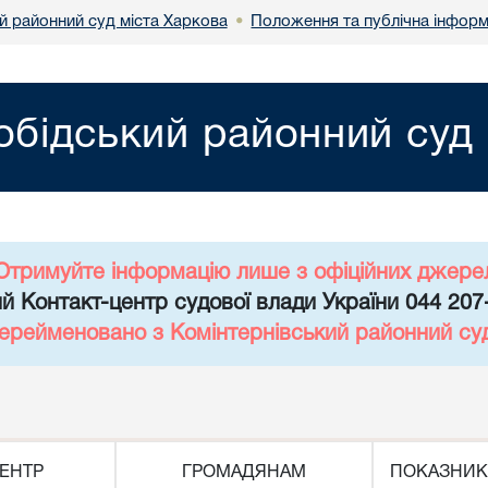
й районний суд міста Харкова
Положення та публічна інформ
•
обідський районний суд 
Отримуйте інформацію лише з офіційних джере
й Контакт-центр судової влади України 044 207
перейменовано з Комінтернівський районний су
ЕНТР
ГРОМАДЯНАМ
ПОКАЗНИК