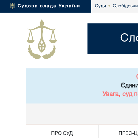
Слобідськи
Судова влада України
Суди
•
Сл
Єдини
Увага, суд 
ПРО СУД
ПРЕС-Ц