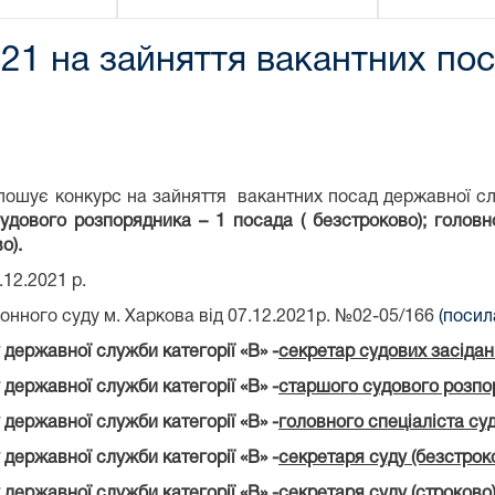
2021 на зайняття вакантних п
лошує конкурс на зайняття вакантних посад державної сл
судового розпорядника – 1 посада ( безстроково); головно
о).
.12.2021 р.
онного суду м. Харкова від 07.12.2021р. №02-05/166
(посил
державної служби категорії «В» -
секретар судових засідан
державної служби категорії «В» -
старшого судового розпо
державної служби категорії «В» -
головного спеціаліста суд
державної служби категорії «В» -
секретаря суду (безстрок
державної служби категорії «В» -
секретаря суду (строково