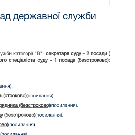
осад державної служби
ужби категорії "В"-
секретаря суду – 2 посади (
го спеціаліста суду – 1 посада (безстроково);
ання).
ь (строково)
(посилання).
рядника (безстроково)
(посилання).
у (безстроково)
(посилання).
ово)
(посилання).
)
(посилання).