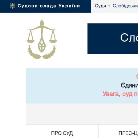
Слобідськи
Судова влада України
Суди
•
Сл
Єдини
Увага, суд 
ПРО СУД
ПРЕС-Ц