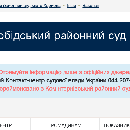
й районний суд міста Харкова
Інше
Вакансії
•
•
обідський районний суд 
Отримуйте інформацію лише з офіційних джере
й Контакт-центр судової влади України 044 207
перейменовано з Комінтернівський районний су
ЕНТР
ГРОМАДЯНАМ
ПОКАЗНИК