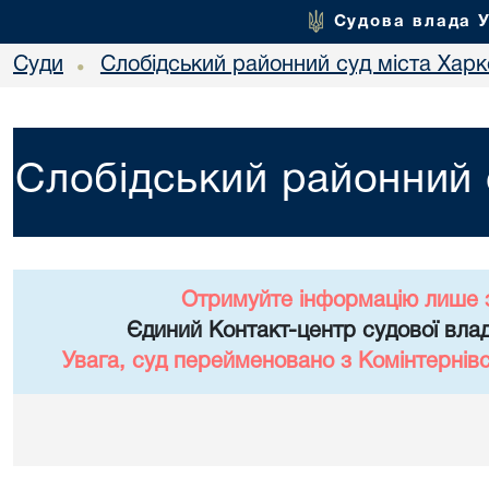
Судова влада 
Суди
Слобідський районний суд міста Хар
•
Слобідський районний 
Отримуйте інформацію лише 
Єдиний Контакт-центр судової влад
Увага, суд перейменовано з Комінтернів