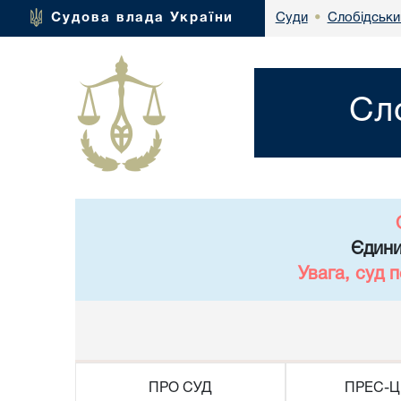
Слобідськи
Судова влада України
Суди
•
Сл
Єдини
Увага, суд 
ПРО СУД
ПРЕС-Ц