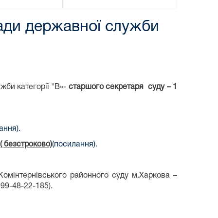
сади державної служби
би категорії "В»-
старшого секретаря суду – 1
ання).
( безстроково)
(посилання).
Комінтернівського районного суду м.Харкова –
099-48-22-185).