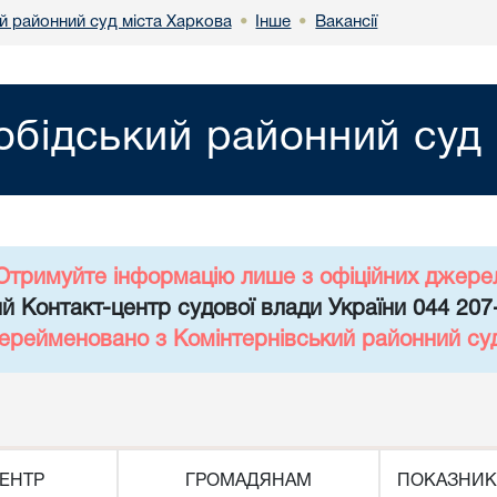
й районний суд міста Харкова
Інше
Вакансії
•
•
обідський районний суд 
Отримуйте інформацію лише з офіційних джере
й Контакт-центр судової влади України 044 207
перейменовано з Комінтернівський районний су
ЕНТР
ГРОМАДЯНАМ
ПОКАЗНИК