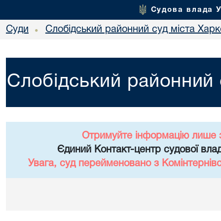
Судова влада 
Суди
Слобідський районний суд міста Хар
•
Слобідський районний 
Отримуйте інформацію лише 
Єдиний Контакт-центр судової влад
Увага, суд перейменовано з Комінтернів