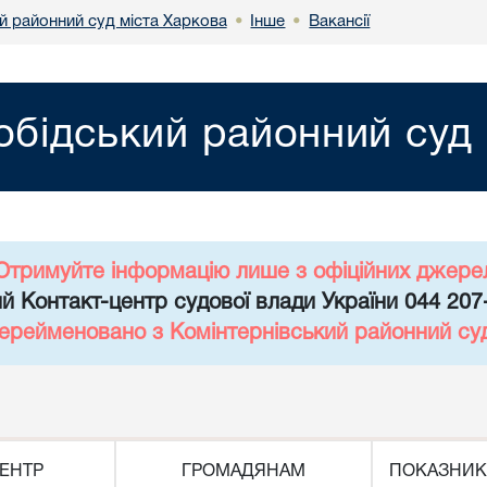
й районний суд міста Харкова
Інше
Вакансії
•
•
обідський районний суд 
Отримуйте інформацію лише з офіційних джере
й Контакт-центр судової влади України 044 207
перейменовано з Комінтернівський районний су
ЕНТР
ГРОМАДЯНАМ
ПОКАЗНИК