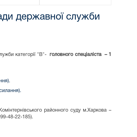
сади державної служби
лужби категорії "В"-
головного спеціаліста – 1
ння).
силання).
Комінтернівського районного суду м.Харкова –
099-48-22-185).