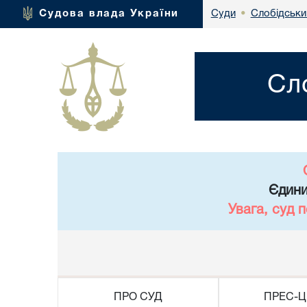
Слобідськи
Судова влада України
Суди
•
Сл
Єдини
Увага, суд 
ПРО СУД
ПРЕС-Ц