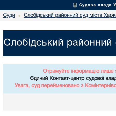
Судова влада 
Суди
Слобідський районний суд міста Хар
•
Слобідський районний 
Отримуйте інформацію лише 
Єдиний Контакт-центр судової влад
Увага, суд перейменовано з Комінтернів