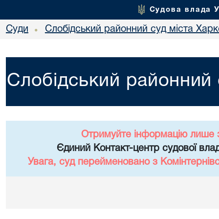
Судова влада 
Суди
Слобідський районний суд міста Хар
•
Слобідський районний 
Отримуйте інформацію лише 
Єдиний Контакт-центр судової влад
Увага, суд перейменовано з Комінтернів