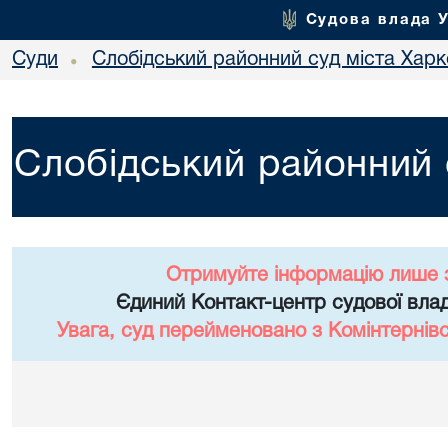
Судова влада 
Суди
Слобідський районний суд міста Хар
•
Слобідський районний 
Отримуйте інформацію лише 
Єдиний Контакт-центр судової влад
Увага, суд перейменовано з Комінтернів