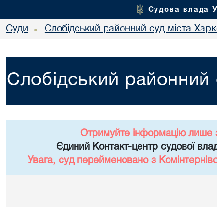
Судова влада 
Суди
Слобідський районний суд міста Хар
•
Слобідський районний 
Отримуйте інформацію лише 
Єдиний Контакт-центр судової влад
Увага, суд перейменовано з Комінтернів