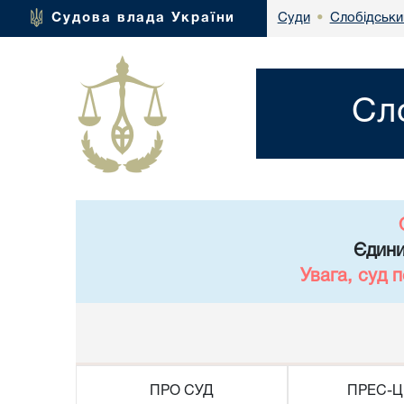
Слобідськи
Судова влада України
Суди
•
Сл
Єдини
Увага, суд 
ПРО СУД
ПРЕС-Ц