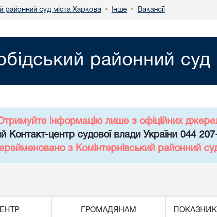
й районний суд міста Харкова
Інше
Вакансії
•
•
обідський районний суд 
Отримуйте інформацію лише з офіційних джере
й Контакт-центр судової влади України 044 207
перейменовано з Комінтернівський районний су
ЕНТР
ГРОМАДЯНАМ
ПОКАЗНИК