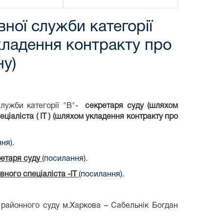
ної служби категорії
укладення контракту про
ну)
лужби категорії "В"-
секретаря суду (шляхом
ціаліста ( ІТ ) (шляхом укладення контракту про
ння)
.
ретаря суду
(посилання).
вного спеціаліста -ІТ
(посилання).
 районного суду м.Харкова – Сабельнік Богдан