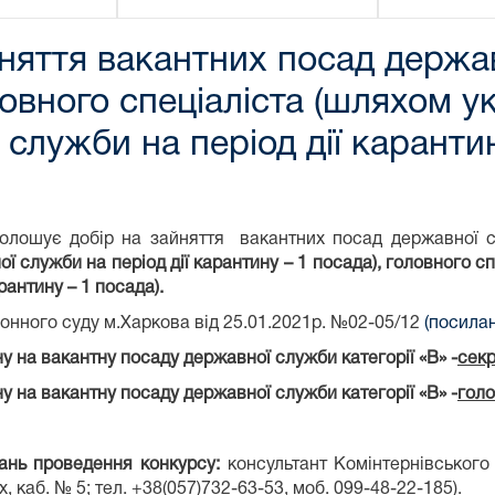
няття вакантних посад держав
ловного спеціаліста (шляхом 
служби на період дії каранти
голошує добір на зайняття вакантних посад державної с
служби на період дії карантину – 1 посада), головного спе
антину – 1 посада).
онного суду м.Харкова від 25.01.2021р. №02-05/12
(посила
у на вакантну посаду державної служби категорії «В» -
сек
у на вакантну посаду державної служби категорії «В» -
голо
тань проведення конкурсу:
консультант Комінтернівського
, каб. № 5; тел. +38(057)732-63-53, моб. 099-48-22-185).