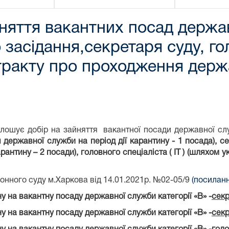
няття вакантних посад держав
 засідання,секретаря суду, го
ракту про проходження держа
олошує добір на зайняття вакантної посади державної слу
державної служби на період дії карантину - 1 посада), с
рантину – 2 посади), головного спеціаліста ( ІТ ) (шляхом
онного суду м.Харкова від 14.01.2021р. №02-05/9
(посиланн
у на вакантну посаду державної служби категорії «В» -
секр
у на вакантну посаду державної служби категорії «В» -
сек