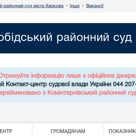
й районний суд міста Харкова
Інше
Вакансії
•
•
обідський районний суд 
Отримуйте інформацію лише з офіційних джере
й Контакт-центр судової влади України 044 207
перейменовано з Комінтернівський районний су
ЕНТР
ГРОМАДЯНАМ
ПОКАЗНИК