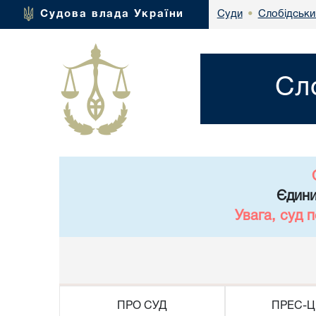
Слобідськи
Судова влада України
Суди
•
Сл
Єдини
Увага, суд 
ПРО СУД
ПРЕС-Ц