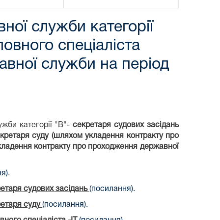
ної служби категорії
ловного спеціаліста
вної служби на період
жби категорії "В"-
секретаря судових засідань
екретаря суду (шляхом укладення контракту про
 укладення контракту про проходження державної
я)
.
етаря судових засідань
(посилання).
ретаря суду
(посилання).