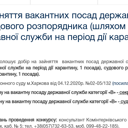
няття вакантних посад держав
удового розпорядника (шляхом
ної служби на період дії кар
голошує добір на зайняття вакантних посад державної с
ї служби на період дії карантину,
1 посада), судового 
рантину,
1 посада).
онного суду м.Харкова від 04.12.2020р. №02-05/132
(посил
у на вакантну посаду державної служби категорії «В» -
сек
ну на вакантну посаду державної служби категорії «В» -
суд
тань проведення конкурсу:
консультант Комінтернівського
, каб. № 5; тел. +38(057)732-63-53, моб. 099-48-22-185).