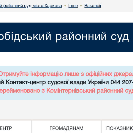
й районний суд міста Харкова
Інше
Вакансії
•
•
обідський районний суд 
Отримуйте інформацію лише з офіційних джере
й Контакт-центр судової влади України 044 207
перейменовано з Комінтернівський районний су
ЕНТР
ГРОМАДЯНАМ
ПОКАЗНИК