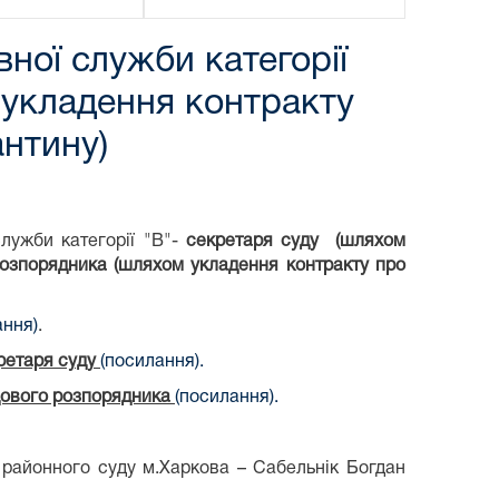
ної служби категорії
 укладення контракту
антину)
лужби категорії "В"-
секретаря суду (шляхом
розпорядника (шляхом укладення контракту про
ання)
.
ретаря суду
(посилання).
ового розпорядника
(посилання).
 районного суду м.Харкова – Сабельнік Богдан