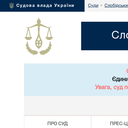
Слобідськи
Судова влада України
Суди
•
Сл
Єдини
Увага, суд 
ПРО СУД
ПРЕС-Ц