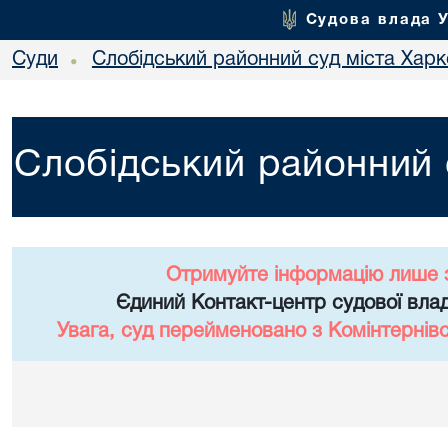
Судова влада 
Суди
Слобідський районний суд міста Хар
•
Слобідський районний 
Отримуйте інформацію лише 
Єдиний Контакт-центр судової влад
Увага, суд перейменовано з Комінтернів