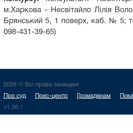
м.Харкова - Несвітайло Лілія Воло
Брянський 5, 1 поверх, каб. № 5; т
098-431-39-65)
2026 © Всі права захищені
Про суд
Прес-центр
Громадянам
Пока
v1.38.1