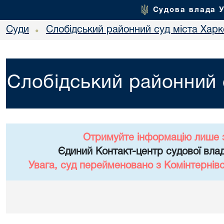
Судова влада 
Суди
Слобідський районний суд міста Хар
•
Слобідський районний 
Отримуйте інформацію лише 
Єдиний Контакт-центр судової влад
Увага, суд перейменовано з Комінтернів