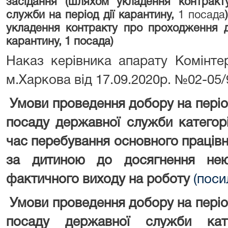
засідання (
шляхом укладення контракт
служби на період дії карантину
,
1 посада
укладення контракту про проходження д
карантину
, 1 посада
)
Наказ керівника апарату Комінте
м.Харкова від 17.09.2020р. №02-05/
Умови проведення
доб
о
р
у
на періо
посаду державної служби категорі
час перебування основного працівни
за дитиною до досягнення нею
фактичного виходу на роботу
(поси
Умови проведення
доб
о
р
у
на періо
посаду державної служби кате