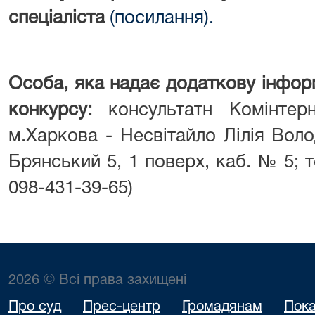
спеціаліста
(посилання).
Особа, яка надає додаткову інфор
конкурсу:
консультатн Комінтер
м.Харкова - Несвітайло Лілія Воло
Брянський 5, 1 поверх, каб. № 5; т
098-431-39-65)
2026 © Всі права захищені
Про суд
Прес-центр
Громадянам
Пока