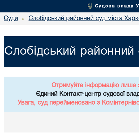
Судова влада 
Суди
Слобідський районний суд міста Хар
•
Слобідський районний 
Отримуйте інформацію лише 
Єдиний Контакт-центр судової влад
Увага, суд перейменовано з Комінтернів