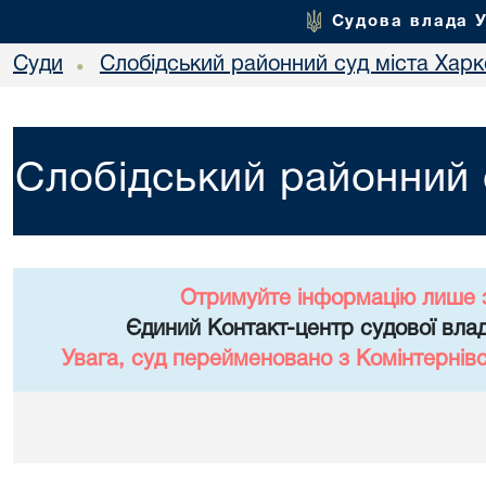
Судова влада 
Суди
Слобідський районний суд міста Хар
•
Слобідський районний 
Отримуйте інформацію лише 
Єдиний Контакт-центр судової влад
Увага, суд перейменовано з Комінтернів