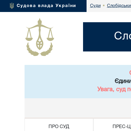
Слобідськи
Судова влада України
Суди
•
Сл
Єдини
Увага, суд 
ПРО СУД
ПРЕС-Ц