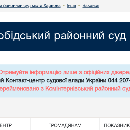
й районний суд міста Харкова
Інше
Вакансії
•
•
обідський районний суд 
Отримуйте інформацію лише з офіційних джере
й Контакт-центр судової влади України 044 207
перейменовано з Комінтернівський районний су
ЕНТР
ГРОМАДЯНАМ
ПОКАЗНИК