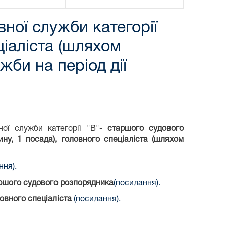
ної служби категорії
ціаліста (шляхом
би на період дії
ої служби категорії "В"-
старшого судового
ину,
1 посада), головного спеціаліста (шляхом
ння).
ршого судового розпорядника
(посилання).
овного спеціаліста
(посилання).