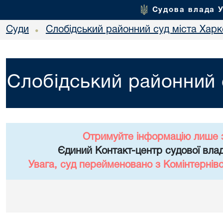
Судова влада 
Суди
Слобідський районний суд міста Хар
•
Слобідський районний 
Отримуйте інформацію лише 
Єдиний Контакт-центр судової влад
Увага, суд перейменовано з Комінтернів