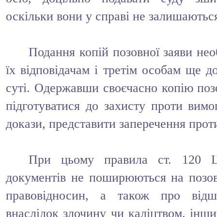
оскільки вони у справі не залишаютьс
Подання копій позовної заяви нео
їх відповідачам і третім особам ще д
суті. Одержавши своєчасно копію позо
підготуватися до захисту проти вимог
докази, представити заперечення проти
При цьому правила ст. 120 
документів не поширюються на позов
правовідносин, а також про відш
внаслідок злочину чи каліцтвом, інш