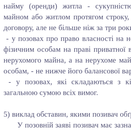
найму (оренди) житла - сукупніст
майном або житлом протягом строку, 
договору, але не більше ніж за три рок
- у позовах про право власності на 
фізичним особам на праві приватної в
нерухомого майна, а на нерухоме ма
особам, - не нижче його балансової вар
- у позовах, які складаються з кі
загальною сумою всіх вимог.
5) виклад обставин, якими позивач обґ
У позовній заяві позивач має зазна