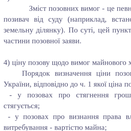
Зміст позовних вимог - це певна 
позивач від суду (наприклад, встан
земельну ділянку). По суті, цей пунк
частини позовної заяви.
4) ціну позову щодо вимог майнового 
Порядок визначення ціни позо
України, відповідно до ч. 1 якої ціна п
- у позовах про стягнення грош
стягується;
- у позовах про визнання права в
витребування - вартістю майна;