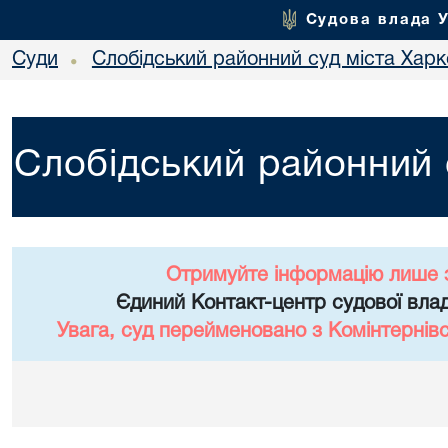
Судова влада 
Суди
Слобідський районний суд міста Хар
•
Слобідський районний 
Отримуйте інформацію лише 
Єдиний Контакт-центр судової влад
Увага, суд перейменовано з Комінтернів