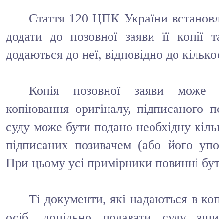
Стаття 120 ЦПК України встановл
додати до позовної заяви її копії т
додаються до неї, відповідно до кількост
Копія позовної заяви може 
копіювання оригіналу, підписаного по
суду може бути подано необхідну кіль
підписаних позивачем (або його упо
При цьому усі примірники повинні бу
Ті документи, які надаються в коп
осіб, доцільно подавати суду зши