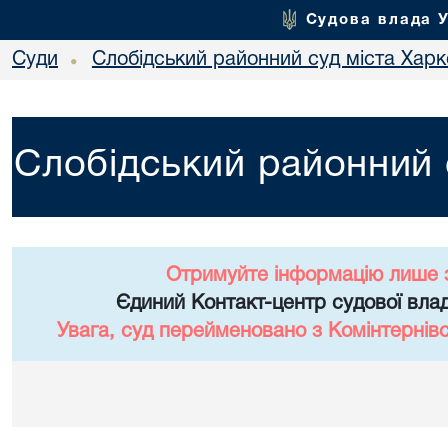
Судова влада 
Суди
Слобідський районний суд міста Хар
•
Слобідський районний 
Отримуйте інформацію лише 
Єдиний Контакт-центр судової влад
Увага, суд перейменовано з Комінтернів